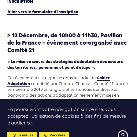
INSCRIPTION
Aller vers le formulaire d’inscription
> 12 Décembre, de 10h00 à 11h30, Pavillon
de la France – évènement co-organisé avec
Comité 21
« La mise en œuvre des stratégies d’adaptation des acteurs
des territoires : panorama et point d’étape ».
Cahier
Cet événement est organisé dans le cadre du
Adaptation
co-publié par Climate Chance – Comité 21 lancée
en novembre 2019 en anglais et en français qui dresse un
panorama des actions d’adaptation réellement mises en
œuvre dans les territoires, dans une sélection de filières et
secteurs économiques, et enfin des éléments disponibles
En poursuivant votre navigation sur ce site, vous
estimant les investissements et les besoins en financement de
acceptez l’utilisation de cookies à des fins de mesure
l’adaptation.
d’audience.
Intervenants :
JE REFUSE
J'ACCEPTE