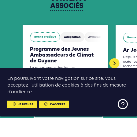
ASSOCIÉS
Bonne pratique
Adaptation
Atténuation
Biodiversité
Bonne 
Programme des Jeunes
Ar J
Ambassadeurs de Climat
Depuis s
de Guyane
océanog
recherch
Le programme des Jeunes
pour “co
Ambassadeurs du Climat vise à former,
protéger
mobiliser et relier les jeunes générations
En poursuivant votre navigation sur ce site, vous
autour des enjeux climatiques et de la
acceptez l’utilisation de cookies à des fins de mesure
transition écologique.
d’audience.
JE REFUSE
J'ACCEPTE
TOUS LES CONTENUS ASSOCIÉS