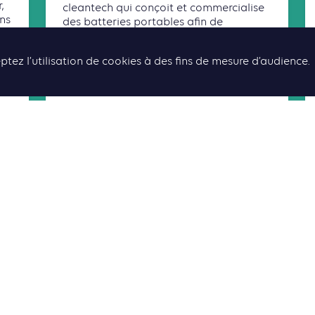
,
cleantech qui conçoit et commercialise
ons
des batteries portables afin de
a
permettre un accès fiable à l’électricité.
Notre produit est conçu pour alim[...]
ptez l’utilisation de cookies à des fins de mesure d’audience.
Lire la suite
TOUS LES CONTENUS ASSOCIÉS