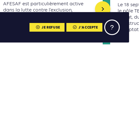
AFESAF est particulièrement active
Le 18 sep
dans la lutte contre l’exclusion,
le pôle T
l’autonomisation des femmes et la
climat, d
protection des droits humains.
infrastru
JE REFUSE
J'ACCEPTE
l’adaptati
Lire la suite
Lire la s