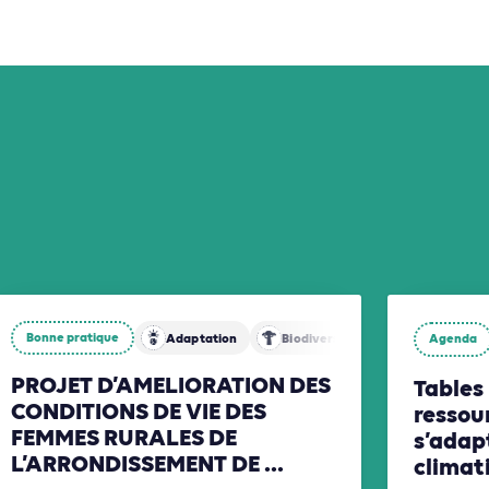
Bonne pratique
Adaptation
Biodiversité
Agenda
Énergies
PROJET D’AMELIORATION DES
Tables 
CONDITIONS DE VIE DES
ressou
FEMMES RURALES DE
s’adap
L’ARRONDISSEMENT DE ...
climat