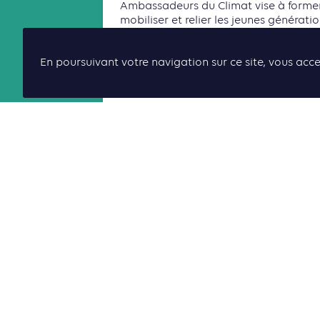
Ambassadeurs du Climat vise à former
mobiliser et relier les jeunes générati
autour des enjeux climatiques et de l
transition écologique.
En poursuivant votre navigation sur ce site, vous acce
Lire la suite