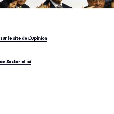
 sur le site de L’Opinion
an Sectoriel ici