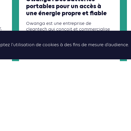
portables pour un accès à
une énergie propre et fiable
Owanga est une entreprise de
,
cleantech qui conçoit et commercialise
ons
des batteries portables afin de
a
permettre un accès fiable à l’électricité.
ptez l’utilisation de cookies à des fins de mesure d’audience.
Notre produit est conçu pour alim[...]
Lire la suite
TOUS LES CONTENUS ASSOCIÉS