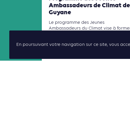
Ambassadeurs de Climat de
Guyane
Le programme des Jeunes
Ambassadeurs du Climat vise à former
mobiliser et relier les jeunes générati
autour des enjeux climatiques et de l
En poursuivant votre navigation sur ce site, vous acce
transition écologique.
Lire la suite