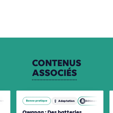
CONTENUS
ASSOCIÉS
nuation
Biodiversité
Bonne pratique
Adaptation
Bâtiments
Owanga : Des batteries