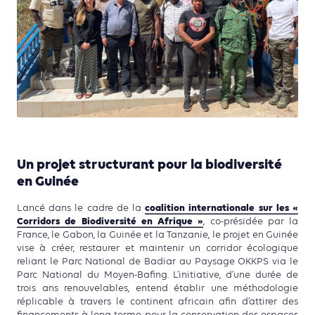
Un projet structurant pour la biodiversité
en Guinée
coalition internationale sur les «
Lancé dans le cadre de la
Corridors de Biodiversité en Afrique »
, co-présidée par la
France, le Gabon, la Guinée et la Tanzanie, le projet en Guinée
vise à créer, restaurer et maintenir un corridor écologique
reliant le Parc National de Badiar au Paysage OKKPS via le
Parc National du Moyen-Bafing. L’initiative, d’une durée de
trois ans renouvelables, entend établir une méthodologie
réplicable à travers le continent africain afin d’attirer des
financements à long terme pour la conservation des espaces