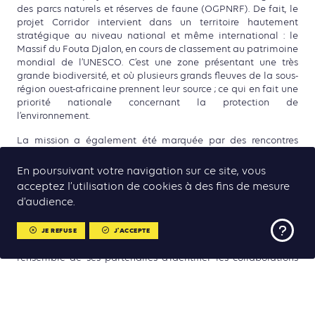
des parcs naturels et réserves de faune (OGPNRF). De fait, le
projet Corridor intervient dans un territoire hautement
stratégique au niveau national et même international : le
Massif du Fouta Djalon, en cours de classement au patrimoine
mondial de l’UNESCO. C’est une zone présentant une très
grande biodiversité, et où plusieurs grands fleuves de la sous-
région ouest-africaine prennent leur source ; ce qui en fait une
priorité nationale concernant la protection de
l’environnement.
La mission a également été marquée par des rencontres
essentielles sur le terrain, notamment en Moyenne-Guinée, à
Labé, Lébékéré et Mali. Les ONG locales ont notamment salué
En poursuivant votre navigation sur ce site, vous
l’approche innovante du projet Corridor qui prévoit le
acceptez l’utilisation de cookies à des fins de mesure
développement d’un modèle de financement basé sur les
d’audience.
résultats, afin de pérenniser les initiatives environnementales
et renforcer l’implication des communautés sur le long terme.
JE REFUSE
J'ACCEPTE
Cette mission a donc permis à Climate Chance et à
l’ensemble de ses partenaires d’identifier les collaborations
stratégiques à approfondir, de structurer les actions futures et
d’identifier des opportunités de financement indispensables.
Elle marque une étape importante pour la viabilité et
l’impact du projet Corridor de Biodiversité en Guinée, en