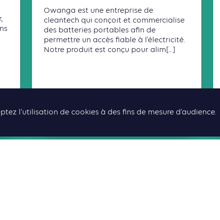
Owanga est une entreprise de
,
cleantech qui conçoit et commercialise
ons
des batteries portables afin de
a
permettre un accès fiable à l’électricité.
Notre produit est conçu pour alim[...]
Lire la suite
ptez l’utilisation de cookies à des fins de mesure d’audience.
TOUS LES CONTENUS ASSOCIÉS