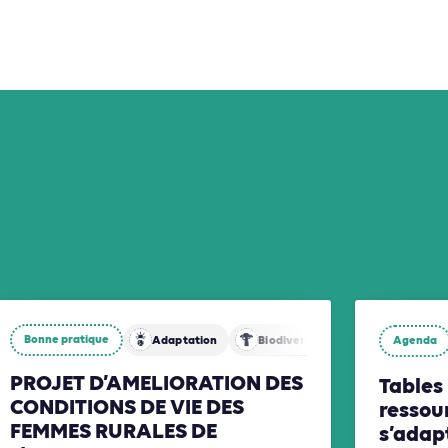
Bonne pratique
Adaptation
Biodiversité
Agenda
Énergies
PROJET D’AMELIORATION DES
Tables 
CONDITIONS DE VIE DES
ressou
FEMMES RURALES DE
s’adap