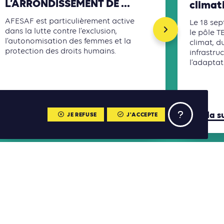
L’ARRONDISSEMENT DE ...
climat
AFESAF est particulièrement active
Le 18 sep
dans la lutte contre l’exclusion,
le pôle T
l’autonomisation des femmes et la
climat, d
protection des droits humains.
infrastru
l’adaptati
Lire la suite
Lire la s
JE REFUSE
J'ACCEPTE