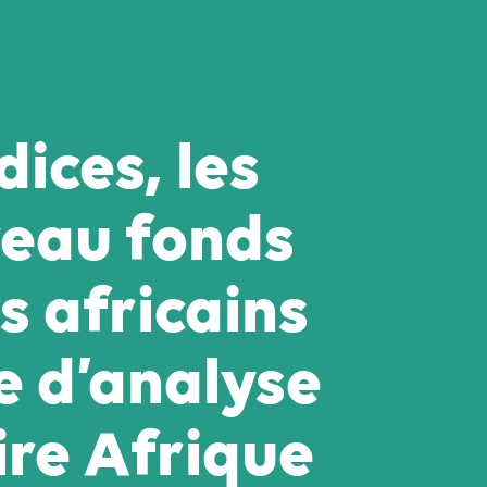
dices, les
veau fonds
s africains
e d’analyse
ire Afrique