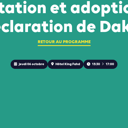
tation et adoptio
claration de Da
RETOUR AU PROGRAMME
jeudi 06 octobre
Hôtel King Fahd
15:30
17:00