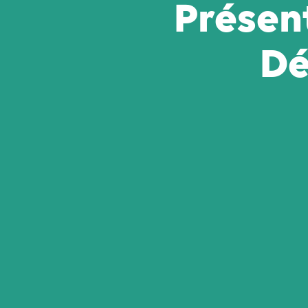
Présen
Dé