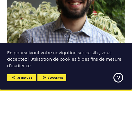
En poursuivant votre navigation sur ce site, vous
acceptez l’utilisation de cookies à des fins de mesure
Lorenzo Rossi,
Chercheur principal, Soil.is
d’audience.
JE REFUSE
J'ACCEPTE
Fatma Niang
, DEEC Minstère de l’environnement du
MENU
Sénégal
Lamine Diatta,
DEEC, Ministère de l’environnement du
MENU
Sénégal
Samba Fall
Semaine de la Mobilité Durable et du Climat 2022
, ENDA Environnement
Partenaires