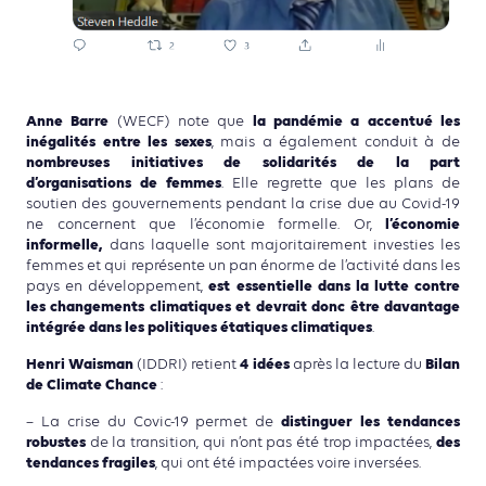
Anne Barre
la pandémie a accentué les
(WECF) note que
inégalités entre les sexes
, mais a également conduit à de
nombreuses initiatives de solidarités de la part
d’organisations de femmes
. Elle regrette que les plans de
soutien des gouvernements pendant la crise due au Covid-19
l’économie
ne concernent que l’économie formelle. Or,
informelle,
dans laquelle sont majoritairement investies les
femmes et qui représente un pan énorme de l’activité dans les
est essentielle dans la lutte contre
pays en développement,
les changements climatiques et devrait donc être davantage
intégrée dans les politiques étatiques climatiques
.
Henri Waisman
4 idées
Bilan
(IDDRI) retient
après la lecture du
de Climate Chance
:
distinguer
les tendances
– La crise du Covic-19 permet de
robustes
des
de la transition, qui n’ont pas été trop impactées,
tendances fragiles
, qui ont été impactées voire inversées.