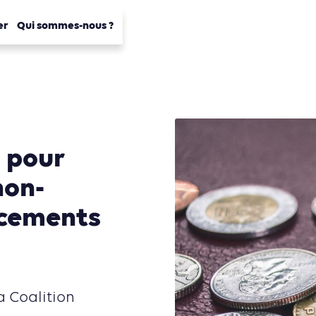
er
Qui sommes-nous ?
n pour
non-
ncements
a Coalition