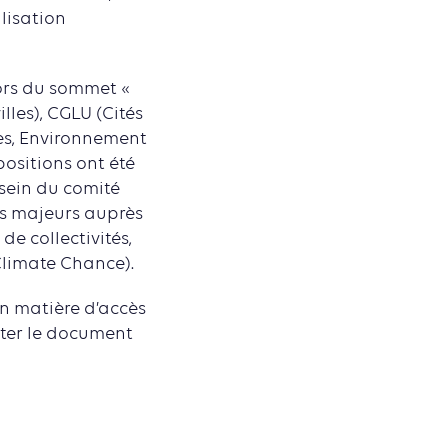
ilisation
lors du sommet «
lles), CGLU (Cités
es, Environnement
ositions ont été
sein du comité
es majeurs auprès
de collectivités,
Climate Chance).
n matière d’accès
pter le document