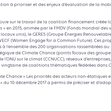
ntion à prioriser et des enjeux d’évaluation de la mob
ie sur le travail de la coalition financement créée 
res » en 2015, animée par le FMDV (Fonds mondial des vi
locaux unis), le GERES (Groupe Énergies Renouvelabl
t WECF (Women Engage for a Common Future). Ces prop
s à l’ensemble des 200 organisations rassemblées au 
atégique de Climate Chance (points focaux des group
e l’ONU sur le climat (CCNUCC), réseaux d’entreprises, 
 vingtaine de coalitions thématiques fédérées dans 
te Chance « Les priorités des acteurs non-étatiques e
» du 10 décembre 2017 a permis de préciser et d’ado