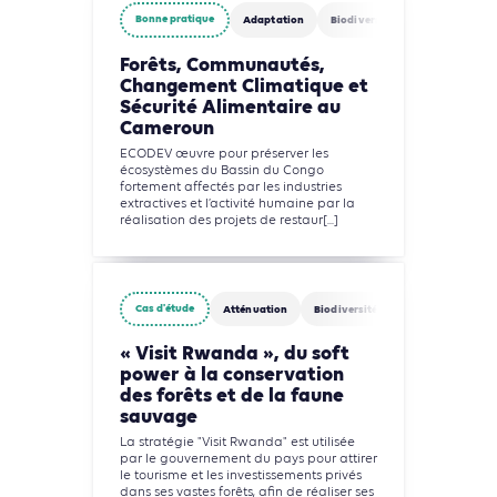
Bonne pratique
Adaptation
Biodiversité
Agriculture, F
Forêts, Communautés,
Changement Climatique et
Sécurité Alimentaire au
Cameroun
ECODEV œuvre pour préserver les
écosystèmes du Bassin du Congo
fortement affectés par les industries
extractives et l’activité humaine par la
réalisation des projets de restaur[...]
Cas d'étude
Atténuation
Biodiversité
Agriculture, Fore
« Visit Rwanda », du soft
power à la conservation
des forêts et de la faune
sauvage
La stratégie "Visit Rwanda" est utilisée
par le gouvernement du pays pour attirer
le tourisme et les investissements privés
dans ses vastes forêts, afin de réaliser ses