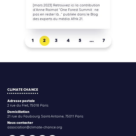
[mars 2023] Retrouvez ici la contribution
d'Anne Raimat "One Forest Summit : ne
pas en rester là…" publiée dans le Blog
des experts du média Afrik 21.
1
2
3
4
5
…
7
CLIMATE CHANCE
Adresse postale
2 rue du Fret, 75018 Paris
Domiciliation
21 rue du Faubourg Saint-Antoine, 75011 Paris
Nous contacter
association@climate-chance.org