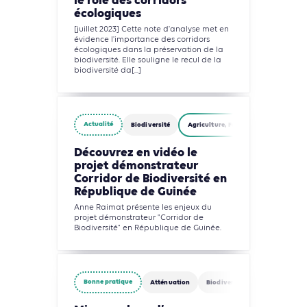
le rôle des corridors
écologiques
[juillet 2023] Cette note d'analyse met en
évidence l'importance des corridors
écologiques dans la préservation de la
biodiversité. Elle souligne le recul de la
biodiversité da[...]
Actualité
Biodiversité
Agriculture, Foresterie et Usages des
Découvrez en vidéo le
projet démonstrateur
Corridor de Biodiversité en
République de Guinée
Anne Raimat présente les enjeux du
projet démonstrateur "Corridor de
Biodiversité" en République de Guinée.
Bonne pratique
Atténuation
Biodiversité
Agriculture, 