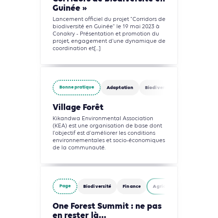
Guinée »
Lancement officiel du projet "Corridors de
biodiversité en Guinée" le 19 mai 2023 à
Conakry - Présentation et promotion du
projet, engagement d'une dynamique de
coordination et[...]
Bonne pratique
Adaptation
Biodiversité
Eau
Agric
Village Forêt
Kikandwa Environmental Association
(KEA) est une organisation de base dont
l'objectif est d'améliorer les conditions
environnementales et socio-économiques
de la communauté.
Page
Biodiversité
Finance
Agriculture, Foresterie et U
One Forest Summit : ne pas
en rester là…