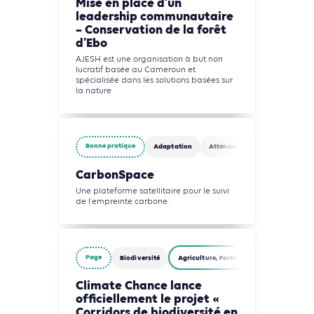
Mise en place d’un
leadership communautaire
– Conservation de la forêt
d’Ebo
AJESH est une organisation à but non
lucratif basée au Cameroun et
spécialisée dans les solutions basées sur
la nature
Bonne pratique
Adaptation
Atténuation
Agriculture, F
CarbonSpace
Une plateforme satellitaire pour le suivi
de l'empreinte carbone.
Page
Biodiversité
Agriculture, Foresterie et Usages des sols
Climate Chance lance
officiellement le projet «
Corridors de biodiversité en