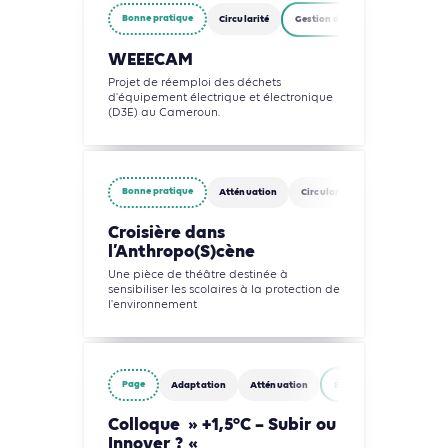
Bonne pratique
Circularité
Gestion des déchets
Indust
WEEECAM
Projet de réemploi des déchets
d'équipement électrique et électronique
(D3E) au Cameroun.
Bonne pratique
Atténuation
Circularité
Eau
Gestio
Croisière dans
l’Anthropo(S)cène
Une pièce de théâtre destinée à
sensibiliser les scolaires à la protection de
l'environnement
Page
Adaptation
Atténuation
Énergies
Gestion d
Colloque » +1,5°C – Subir ou
Innover ? «