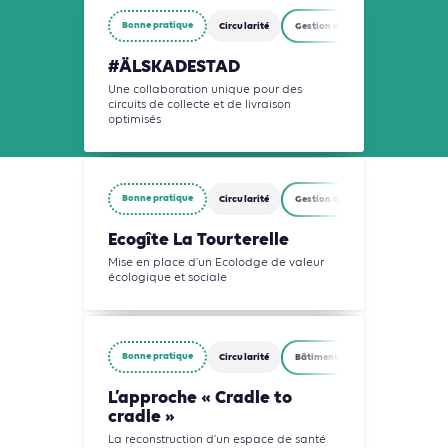
Bonne pratique
Circularité
Gestion des déchets
Indust
#ÄLSKADESTAD
Une collaboration unique pour des
circuits de collecte et de livraison
optimisés
Bonne pratique
Circularité
Gestion des déchets
Indust
Ecogîte La Tourterelle
Mise en place d'un Ecolodge de valeur
écologique et sociale
Bonne pratique
Circularité
Bâtiments
Gestion des déc
L’approche « Cradle to
cradle »
La reconstruction d’un espace de santé