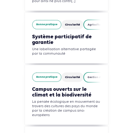
pour ainsi ne plus contri[...]
Bonne pratique
Circularité
Agriculture, Foresterie et Usages
Système participatif de
garantie
Une labellisation alternative partagée
par la communauté
Bonne pratique
Circularité
Gestion des déchets
Indust
Campus ouverts sur le
climat et la biodiversité
La pensée écologique en mouvement au
travers des cultures des pays du monde
par la création de campus sino-
européens