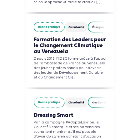
selon l’approche «Cradle to cradle» [...]
Bonne pratique
Circularité
Énergies
Gestion des déche
Formation des Leaders pour
le Changement Climatique
au Venezuela
Depuis 2016, l'IIDEC forme grâce à l'appui
de l'ambassade de France au Venezuela
des jeunes professionnels pour devenir
des leader du Développement Durable
et du Changement Cli[...]
Bonne pratique
Circularité
Gestion des déchets
Indust
Dressing Smart
Par la campagne #AdopteLaFripe, le
Collectif Démarqué et ses partenaires
souhaitent montrer qu'il est possible
d’avoir du style en achetant d’occasion