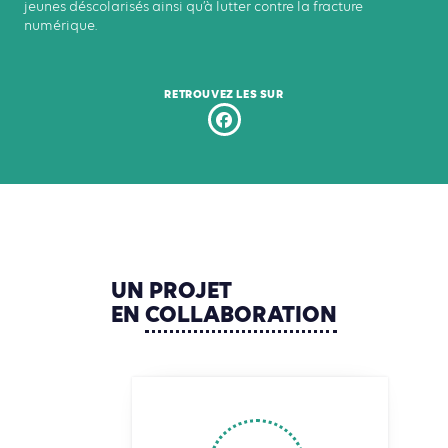
Cameroun à ce jour, elle y développe depuis 2003 des actions
visant à favoriser l’accès au travail et à l’auto-emploi des
jeunes déscolarisés ainsi qu’à lutter contre la fracture
numérique.
RETROUVEZ LES SUR
UN
PROJET
EN
COLLABORATION