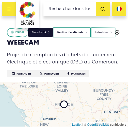
France
Circularité
Gestion des déchets
Industries
WEEECAM
Projet de réemploi des déchets d'équipement
électrique et électronique (D3E) au Cameroun.
PARTAGER
PARTAGER
PARTAGER
Leaflet
| ©
OpenStreetMap
contributors