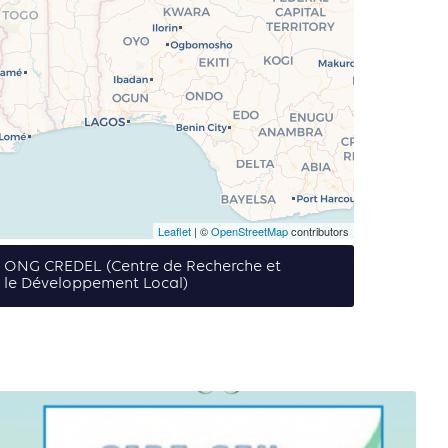
Leaflet
| ©
OpenStreetMap
contributors
de ONG CREDEL (Centre de Recherche et
r le Développement Local)