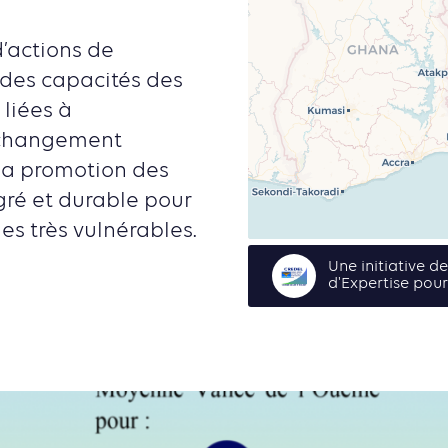
actions de
 des capacités des
liées à
u changement
 la promotion des
gré et durable pour
s très vulnérables.
Une initiative 
d'Expertise pou