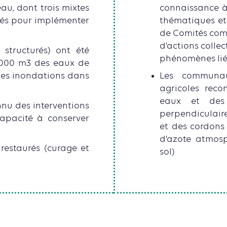
u, dont trois mixtes
connaissance à 
llés pour implémenter
thématiques et
de Comités comm
d’actions collec
 structurés) ont été
phénomènes liés 
0 000 m3 des eaux de
 des inondations dans
Les communau
agricoles reco
eaux et des 
nnu des interventions
perpendiculaire
 capacité à conserver
et des cordons p
d’azote atmosp
restaurés (curage et
sol)