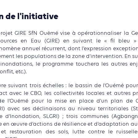
 de l'initiative
rojet GIRE SfN Ouémé vise à opérationnaliser la Ge
sources en Eau (GIRE) en suivant le « fil bleu »
omène annuel récurrent, dont l’expression exception
ement les populations de la zone d’intervention. En sui
inondations, le programme touchera les autres enj
nflit, etc.).
re suivant trois échelles : le bassin de l’Ouémé pou
t avec le CBO, les collectivités locales et autres pr
de l’Ouémé pour la mise en place d’un plan de G
I) avec ses déclinaisons au niveau territoriales (S
e d’Inondation, SLGRI) ; trois communes (Agbangn
e en œuvre d’actions de résilience et d’adaptation a
et restauration des sols, lutte contre le ruisselle