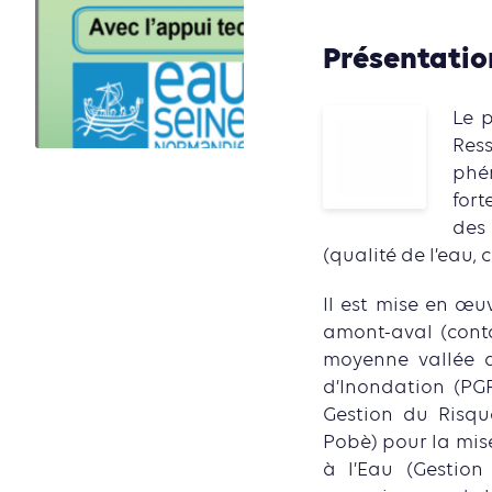
Présentation
Le p
Res
phén
fort
des 
(qualité de l’eau, co
Il est mise en œuv
amont-aval (contac
moyenne vallée 
d’Inondation (PGR
Gestion du Risqu
Pobè) pour la mis
à l’Eau (Gestion 