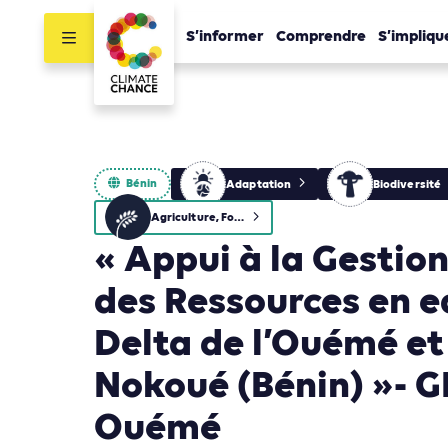
S’informer
Comprendre
S’impliqu
Bénin
Adaptation
Biodiversité
Agriculture, Foresterie et Usages des sols
« Appui à la Gestion
des Ressources en e
Delta de l’Ouémé et
Nokoué (Bénin) »- G
Ouémé