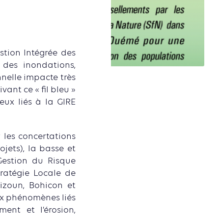
stion Intégrée des
 des inondations,
nelle impacte très
vant ce « fil bleu »
eux liés à la GIRE
r les concertations
ojets), la basse et
estion du Risque
tratégie Locale de
izoun, Bohicon et
ux phénomènes liés
ment et l’érosion,