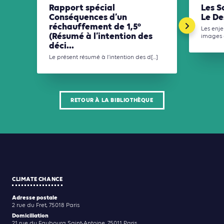
Rapport spécial
Les S
Conséquences d’un
Le De
réchauffement de 1,5°
Les enj
(Résumé à l’intention des
images e
déci...
Le présent résumé à l’intention des d[...]
RETOUR À LA BIBLIOTHÈQUE
CLIMATE CHANCE
Adresse postale
2 rue du Fret, 75018 Paris
Domiciliation
21 rue du Faubourg Saint-Antoine, 75011 Paris