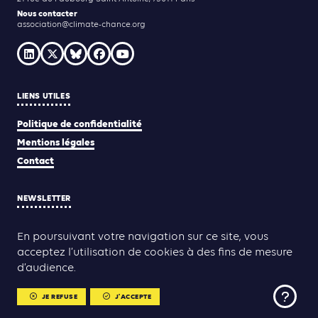
Nous contacter
association@climate-chance.org
LIENS UTILES
Politique de confidentialité
Mentions légales
Contact
NEWSLETTER
JE M'INSCRIS
En poursuivant votre navigation sur ce site, vous
acceptez l’utilisation de cookies à des fins de mesure
d’audience.
Yann Rolland
Thibaut Caroli
Conception & réalisation :
JE REFUSE
J'ACCEPTE