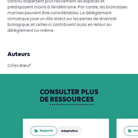
continu dispersent plus facilement les espèces et
prédisposent moins à l’endémisme. Par contre, les biomasses
marines peuvent être considérables. Le dérèglement
climatique joue un rôle direct sur les pertes de diversité
biologique, et celles-ci contribuent aussi en retour au
dérèglement lui-même.
Auteurs
Gilles Bœuf
CONSULTER
PLUS
DE
RESSOURCES
Rapports
Mu
Adaptation