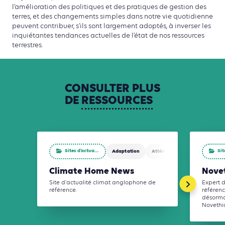
l’amélioration des politiques et des pratiques de gestion des
terres, et des changements simples dans notre vie quotidienne
peuvent contribuer, s’ils sont largement adoptés, à inverser les
inquiétantes tendances actuelles de l’état de nos ressources
terrestres.
CONSULTER
PLUS
DE
RESSOURCES
Sites d’actua...
Sit
Adaptation
Atténuation
Climate Home News
Nove
Site d'actualité climat anglophone de
Expert 
référence.
référen
désormai
Novethic