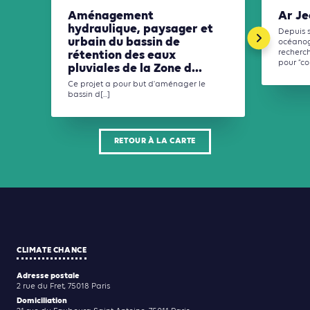
Aménagement
Ar J
hydraulique, paysager et
Depuis s
urbain du bassin de
océanog
rétention des eaux
recherch
pour “con
pluviales de la Zone d...
Ce projet a pour but d'aménager le
bassin d[...]
RETOUR À LA CARTE
CLIMATE CHANCE
Adresse postale
2 rue du Fret, 75018 Paris
Domiciliation