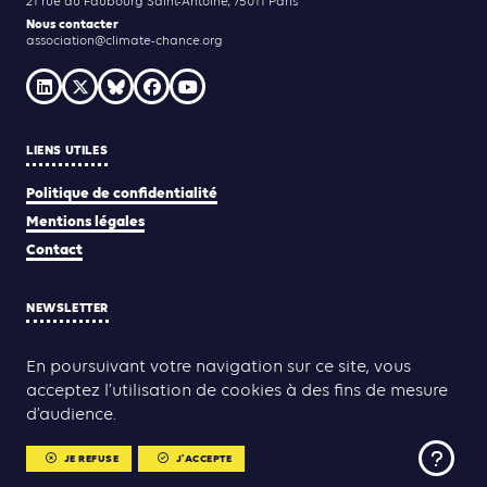
21 rue du Faubourg Saint-Antoine, 75011 Paris
Nous contacter
association@climate-chance.org
LIENS UTILES
Politique de confidentialité
Mentions légales
Contact
NEWSLETTER
JE M'INSCRIS
En poursuivant votre navigation sur ce site, vous
acceptez l’utilisation de cookies à des fins de mesure
d’audience.
Yann Rolland
Thibaut Caroli
Conception & réalisation :
JE REFUSE
J'ACCEPTE