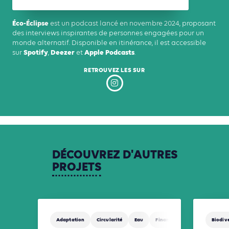
Éco-Éclipse
est un podcast lancé en novembre 2024, proposant
des interviews inspirantes de personnes engagées pour un
monde alternatif. Disponible en itinérance, il est accessible
Spotify
Deezer
Apple Podcasts
sur
,
et
.
RETROUVEZ LES SUR
DÉCOUVREZ
D'AUTRES
PROJETS
Adaptation
Circularité
Eau
Finance
Agriculture, Fore
Biodive