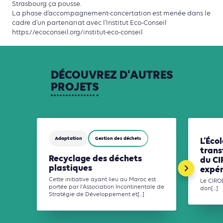
Strasbourg ça pousse.
La phase d’accompagnement-concertation est menée dans le
cadre d’un partenariat avec l’Institut Eco-Conseil
https://ecoconseil.org/institut-eco-conseil
DÉCOUVREZ
D'AUTRES
PROJETS
Adaptation
Gestion des déchets
L’Éco
trans
Recyclage des déchets
du CI
plastiques
expér
Cette initiative ayant lieu au Maroc est
Le CIRO
portée par l'Association Incontinentale de
don[...]
Stratégie de Développement et[...]