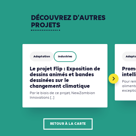
DÉCOUVREZ
D'AUTRES
PROJETS
Adaptation
Industries
Adapta
Le projet Flip : Exposition de
Promo
dessins animés et bandes
intel
dessinées sur le
Pour rem
changement climatique
alimenta
exceptio
Par le biais de ce projet, NewZambian
Innovations [...]
RETOUR À LA CARTE