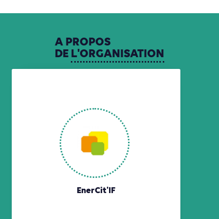
A
PROPOS
DE
L'ORGANISATION
EnerCit'IF