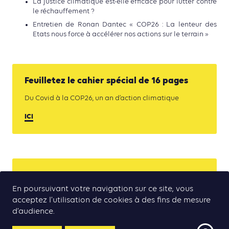
La justice climatique est-elle efficace pour lutter contre
le réchauffement ?
Entretien de Ronan Dantec « COP26 : La lenteur des
Etats nous force à accélérer nos actions sur le terrain »
Feuilletez le cahier spécial de 16 pages
Du Covid à la COP26, un an d’action climatique
ICI
Retrouvez le Bilan sectoriel 2021
En poursuivant votre navigation sur ce site, vous
Retour vers le futur. 2021 : la grande accélération de
acceptez l’utilisation de cookies à des fins de mesure
l’action climat… et des émissions
d’audience.
ICI