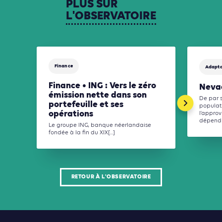
PLUS
SUR
L'OBSERVATOIRE
Finance
Adapta
Finance • ING : Vers le zéro
Nevad
émission nette dans son
De par 
portefeuille et ses
populati
opérations
l’appro
dépend d
Le groupe ING, banque néerlandaise
fondée à la fin du XIX[...]
RETOUR À L'OBSERVATOIRE