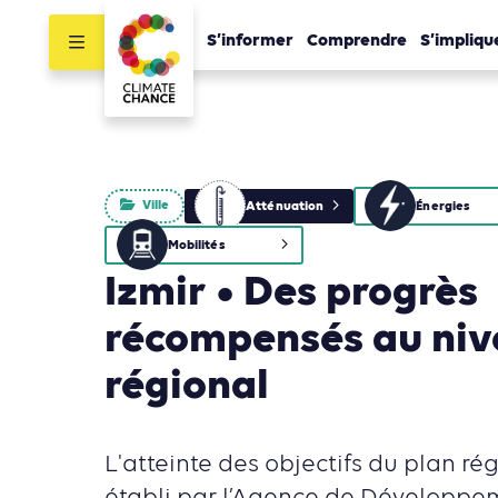
S’informer
Comprendre
S’impliqu
Ville
Atténuation
Énergies
Mobilités
Izmir • Des progrès
récompensés au ni
régional
L'atteinte des objectifs du plan ré