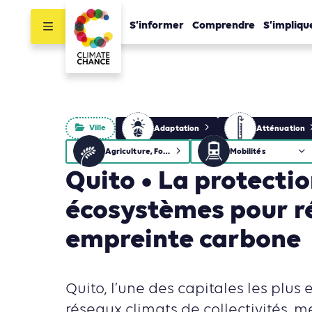
S’informer
Comprendre
S’impliqu
Ville
Adaptation
Atténuation
Agriculture, Foresterie et Usages des sols
Mobilités
Quito • La protecti
écosystèmes pour r
empreinte carbone
Quito, l’une des capitales les plu
réseaux climats de collectivités, 