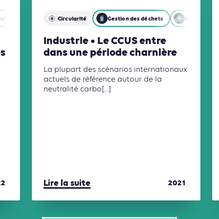
ulture, Foresterie et Usages des sols
Circularité
Gestion des déchets
Industries
Industrie • Le CCUS entre
es
dans une période charnière
La plupart des scénarios internationaux
actuels de référence autour de la
neutralité carbo[...]
Lire la suite
22
2021