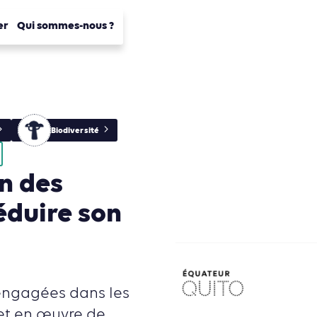
er
Qui sommes-nous ?
Biodiversité
on des
éduire son
s engagées dans les
met en œuvre de