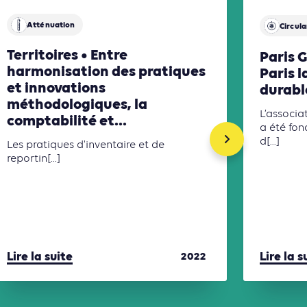
Atténuation
Circula
Territoires • Entre
Paris G
harmonisation des pratiques
Paris l
et innovations
durabl
méthodologiques, la
L’associa
comptabilité et...
a été fon
d[...]
Les pratiques d'inventaire et de
reportin[...]
Lire la suite
Lire la s
2022