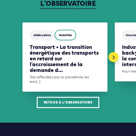
L'OBSERVATOIRE
Atténuation
Mobilités
Circula
Transport • La transition
Indus
énergétique des transports
backy
en retard sur
la co
l’accroissement de la
inter
demande d...
Pour men
Très affectées par la pandémie, les
émi[...]
RETOUR À L'OBSERVATOIRE