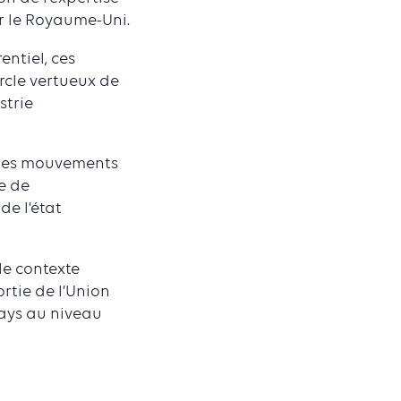
par le Royaume-Uni.
entiel, ces
ercle vertueux de
strie
i les mouvements
re de
de l’état
le contexte
rtie de l’Union
ays au niveau