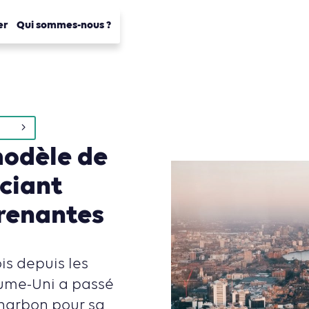
er
Qui sommes-nous ?
odèle de
ciant
prenantes
ois depuis les
yaume-Uni a passé
harbon pour sa