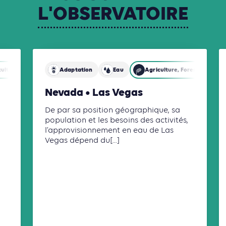
L'OBSERVATOIRE
ulture, Foresterie et Usages des sols
Adaptation
Eau
Énergies
Agriculture, Foresterie et U
Mobilités
Nevada • Las Vegas
De par sa position géographique, sa
population et les besoins des activités,
l’approvisionnement en eau de Las
Vegas dépend du[...]