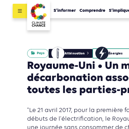
S’informer
Comprendre
S’impliqu
Pays
Atténuation
Énergies
Royaume-Uni • Un m
décarbonation asso
toutes les parties-
"Le 21 avril 2017, pour la première f
débuts de l'électrification, le Ro
une journée sans consommer de c