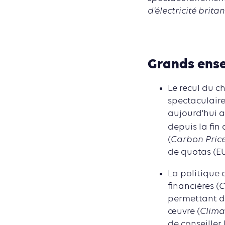
d’électricité brit
Grands ens
Le recul du c
spectaculaire
aujourd’hui a
depuis la fin
(
Carbon Price
de quotas (EU
La politique 
financières (
C
permettant d’
œuvre (
Clima
de conseiller