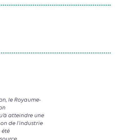
tion, le Royaume-
on
qu’à atteindre une
on de l’industrie
 été
 source