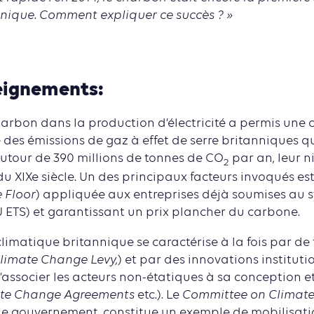
annique. Comment expliquer ce succès ? »
eignements:
harbon dans la production d’électricité a permis une 
 des émissions de gaz à effet de serre britanniques qu
utour de 390 millions de tonnes de CO
par an, leur n
2
 du XIXe siècle. Un des principaux facteurs invoqués es
 Floor
) appliquée aux entreprises déjà soumises au
 ETS) et garantissant un prix plancher du carbone.
climatique britannique se caractérise à la fois par de 
limate Change Levy,
) et par des innovations instituti
associer les acteurs non-étatiques à sa conception e
te Change Agreements
etc.). Le
Committee on Climat
 le gouvernement, constitue un exemple de mobilisatio