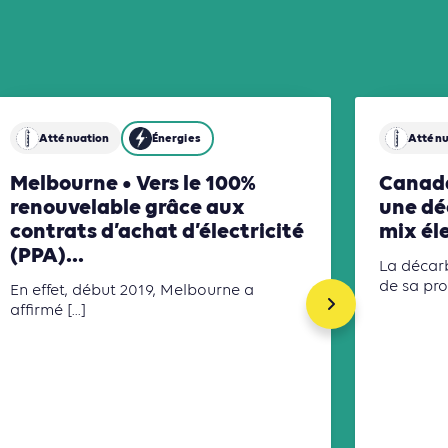
sages des sols
Atténuation
Énergies
Atténu
Melbourne • Vers le 100%
Canada
renouvelable grâce aux
une dé
contrats d’achat d’électricité
mix él
(PPA)...
La décar
de sa prod
En effet, début 2019, Melbourne a
affirmé [...]