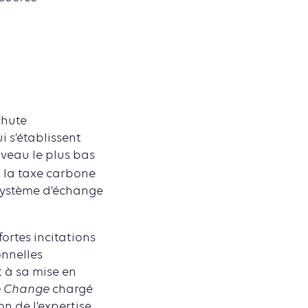
chute
i s’établissent
iveau le plus bas
t la taxe carbone
 système d’échange
fortes incitations
onnelles
t à sa mise en
e Change
chargé
n de l’expertise