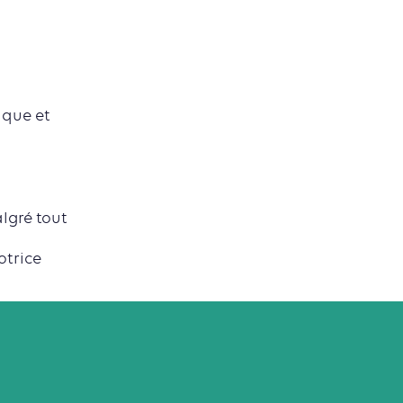
ique et
lgré tout
otrice