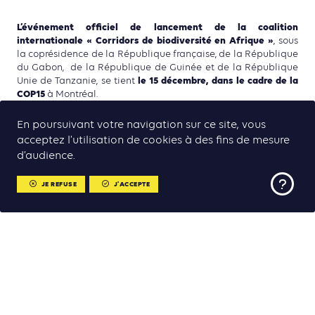
L’événement officiel de lancement de la coalition
internationale « Corridors de biodiversité en Afrique »
, sous
la coprésidence de la République française, de la République
du Gabon, de la République de Guinée et de la République
le 15 décembre, dans le cadre de la
Unie de Tanzanie, se tient
COP15
à Montréal.
En poursuivant votre navigation sur ce site, vous
En savoir plus sur l’événement de lancement à la COP15
acceptez l’utilisation de cookies à des fins de mesure
d’audience.
JE REFUSE
J'ACCEPTE
CONTENUS
ASSOCIÉS