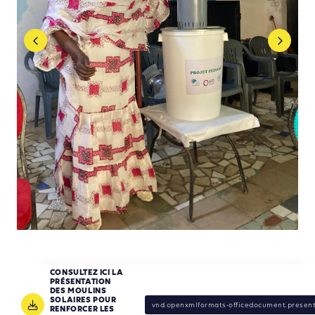
CONSULTEZ ICI LA
PRÉSENTATION
DES MOULINS
SOLAIRES POUR
vnd.openxmlformats-officedocument.present
RENFORCER LES