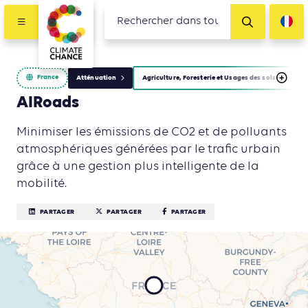
France
Atténuation
Agriculture, Foresterie et Usages des sols
É
AIRoads
Minimiser les émissions de CO2 et de polluants
atmosphériques générées par le trafic urbain
grâce à une gestion plus intelligente de la
mobilité.
PARTAGER
PARTAGER
PARTAGER