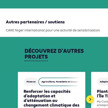
Autres partenaires / soutiens
CARE Niger international pour une activité de sensibilisation.
DÉCOUVREZ
D'AUTRES
PROJETS
Finance
Agriculture, Foresterie et Usages des sols
Adapta
Renforcer les capacités
Plant
d’adaptation et
l’Île
d’atténuation au
My Cora
changement climatique des
entrepri