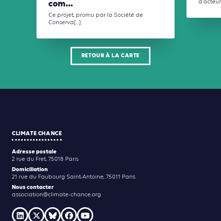
com...
d'acteur 
Ce projet, promu par la Société de
Conserva[...]
RETOUR À LA CARTE
CLIMATE CHANCE
Adresse postale
2 rue du Fret, 75018 Paris
Domiciliation
21 rue du Faubourg Saint-Antoine, 75011 Paris
Nous contacter
association@climate-chance.org