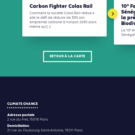
Carbon Fighter Colas Rail
10° F
Sénég
Comment la société Colas Rail relève-t-
la pr
elle le défi de réduire de 30% son
empreinte carbone à horizon 2030 alors
Biodi
même qu’[...]
La 10° é
Sénégal» 
RETOUR À LA CARTE
CLIMATE CHANCE
Adresse postale
2 rue du Fret, 75018 Paris
Domiciliation
21 rue du Faubourg Saint-Antoine, 75011 Paris