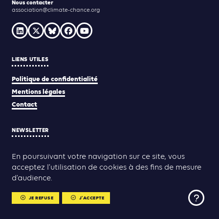
Nous contacter
association@climate-chance.org
LIENS UTILES
Politique de confidentialité
Mentions légales
Contact
NEWSLETTER
JE M'INSCRIS
En poursuivant votre navigation sur ce site, vous
acceptez l’utilisation de cookies à des fins de mesure
d’audience.
Yann Rolland
Thibaut Caroli
Conception & réalisation :
JE REFUSE
J'ACCEPTE