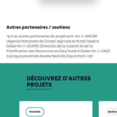
Autres partenaires / soutiens
<p>Les autres partenaires du projet sont :<br /> ANCAR
(Agence Nationale de Conseil Agricole et Rural) basé à
Dakar<br /> DGPRE (Direction de la Gestion et de la
Planification des Ressources en Eau) basé à Dakar<br /> UASZ
(L&rsquo;université Assane-Seck de Ziguinchor) </p>
DÉCOUVREZ
D'AUTRES
PROJETS
Mobilités
Biodive