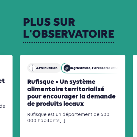
PLUS
SUR
L'OBSERVATOIRE
Atténuation
Agriculture, Foresterie et Usages des 
et
Rufisque • Un système
alimentaire territorialisé
pour encourager la demande
de produits locaux
 de
Rufisque est un département de 500
000 habitants[...]