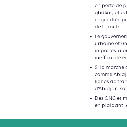
en perte de p
gbâkâs, plus 
engendrée par
de la route.
Le gouverneme
urbaine et un
importés, alo
inefficacité é
Si la marche 
comme Abidja
lignes de tra
d’Abidjan, so
Des ONG et mi
en plaidant l