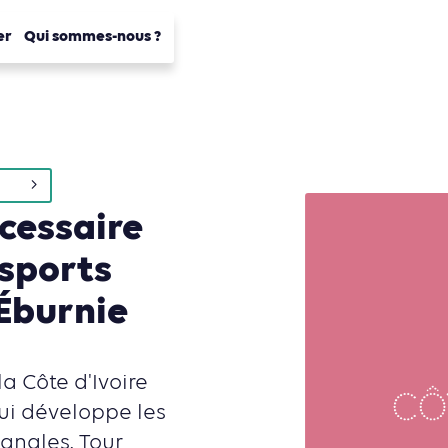
er
Qui sommes-nous ?
écessaire
sports
’Éburnie
a Côte d'Ivoire
ui développe les
sanales. Tour