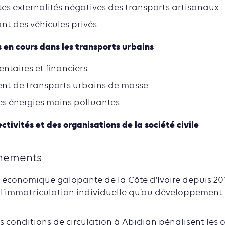
es externalités négatives des transports artisanaux
ant des véhicules privés
 en cours dans les transports urbains
entaires et financiers
t de transports urbains de masse
s énergies moins polluantes
ectivités et des organisations de la société civile
gnements
 économique galopante de la Côte d’Ivoire depuis 2012
l’immatriculation individuelle qu’au développement 
 conditions de circulation à Abidjan pénalisent les op