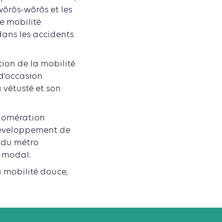
ôrôs-wôrôs et les
e mobilité
dans les accidents
ion de la mobilité
 d’occasion
 vétusté et son
glomération
développement de
1 du métro
t modal.
a mobilité douce,