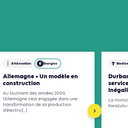
sols
Atténuation
Énergies
Biodive
Allemagne • Un modèle en
Durban
construction
service
inégal
Au tournant des années 2000,
l’Allemagne s’est engagée dans une
La munici
transformation de sa production
Kwazulu-Na
d’électric[...]