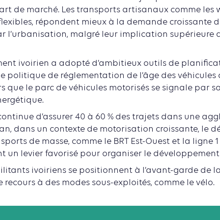
art de marché. Les transports artisanaux comme les w
flexibles, répondent mieux à la demande croissante d
 l’urbanisation, malgré leur implication supérieure 
nt ivoirien a adopté d’ambitieux outils de planificat
e politique de réglementation de l’âge des véhicules
rs que le parc de véhicules motorisés se signale par sa
nergétique.
continue d’assurer 40 à 60 % des trajets dans une ag
n, dans un contexte de motorisation croissante, le 
nsports de masse, comme le BRT Est-Ouest et la ligne 
nt un levier favorisé pour organiser le développemen
litants ivoiriens se positionnent à l’avant-garde de l
e recours à des modes sous-exploités, comme le vélo.