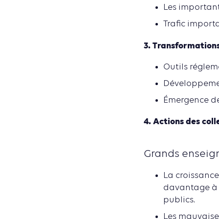
Les important
Trafic import
3. Transformations
Outils réglem
Développemen
Émergence de
4. Actions des coll
Grands ensei
La croissance
davantage à 
publics.
Les mauvaises