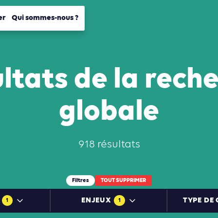
er
Qui sommes-nous ?
ltats de la rech
globale
918 résultats
Filtres
TOUT SUPPRIMER
ENJEUX
TYPE DE
1
1