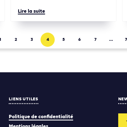
Lire la suite
1
2
3
4
5
6
7
…
7
LIENS UTILES
NE
Politique de confidentialité
Mentions légales