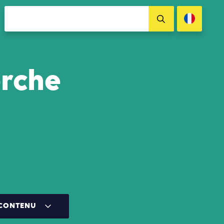
erche
 CONTENU