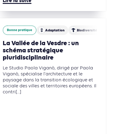
Lire la suite
Bonne pratique
Adaptation
Biodiversité
Eau
Agriculture, Foresterie et Usages des sols
La Vallée de la Vesdre : un
schéma stratégique
pluridisciplinaire
Le Studio Paola Viganò, dirigé par Paola
Viganò, spécialise l'architecture et le
paysage dans la transition écologique et
sociale des villes et territoires européens. Il
contri[...]