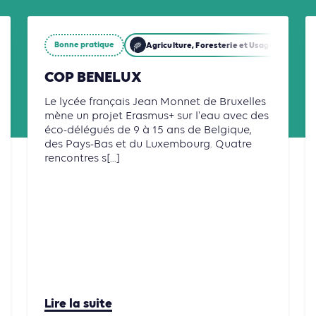
Bonne pratique
Agriculture, Foresterie et Usages des sols
Agriculture, Foresterie et Usages des sols
Bâtiments
Énerg
COP BENELUX
Le lycée français Jean Monnet de Bruxelles
mène un projet Erasmus+ sur l'eau avec des
éco-délégués de 9 à 15 ans de Belgique,
des Pays-Bas et du Luxembourg. Quatre
rencontres s[...]
Lire la suite