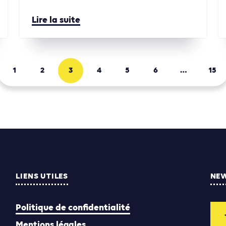
Lire la suite
1
2
3
4
5
6
…
15
LIENS UTILES
NE
Politique de confidentialité
Mentions légales