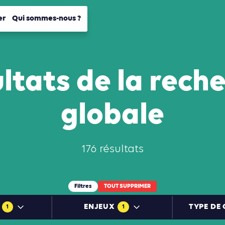
er
Qui sommes-nous ?
ltats de la rech
globale
176 résultats
Filtres
TOUT SUPPRIMER
ENJEUX
TYPE DE
1
1