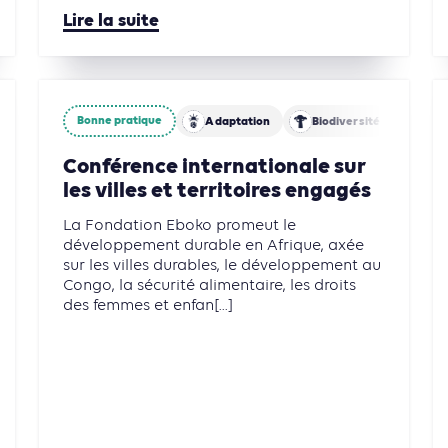
Lire la suite
Bonne pratique
Circularité
Eau
Agriculture, Foresterie et Usages des sols
Adaptation
Biodiversité
Eau
Conférence internationale sur
les villes et territoires engagés
La Fondation Eboko promeut le
développement durable en Afrique, axée
sur les villes durables, le développement au
Congo, la sécurité alimentaire, les droits
des femmes et enfan[...]