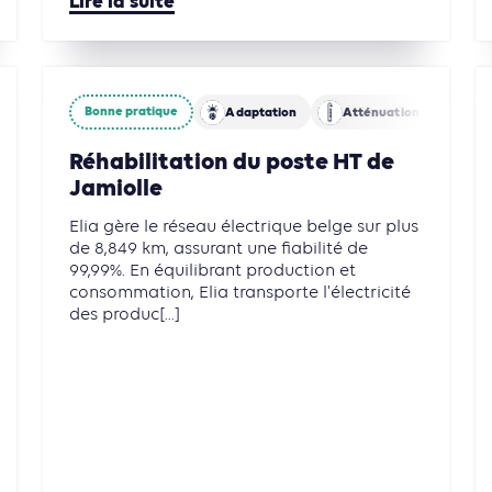
Lire la suite
Bonne pratique
Circularité
Agriculture, Foresterie et Usages des sols
Adaptation
Atténuation
Eau
Réhabilitation du poste HT de
Jamiolle
Elia gère le réseau électrique belge sur plus
de 8,849 km, assurant une fiabilité de
99,99%. En équilibrant production et
consommation, Elia transporte l'électricité
des produc[...]