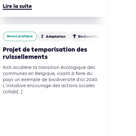
Lire la suite
Bonne pratique
Adaptation
Biodiversité
Eau
Bâtiments
Finance
Agriculture, Foresterie et Usages des sols
Énergies
Bâtimen
Projet de temporisation des
ruissellements
Kick accélère la transition écologique des
communes en Belgique, visant à faire du
pays un exemple de biodiversité d'ici 2040.
L'initiative encourage des actions locales
collab[...]