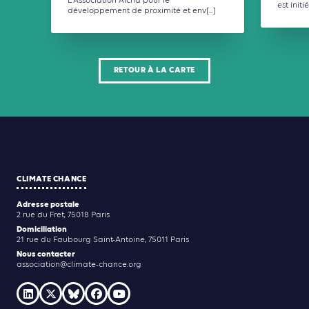
L'Association Aicha pour le
est initié
développement de proximité et env[...]
RETOUR À LA CARTE
CLIMATE CHANCE
Adresse postale
2 rue du Fret, 75018 Paris
Domiciliation
21 rue du Faubourg Saint-Antoine, 75011 Paris
Nous contacter
association@climate-chance.org