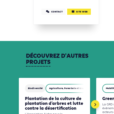
CONTACT
SITE WEB
DÉCOUVREZ
D'AUTRES
PROJETS
Biodiversité
Agriculture, Foresterie et Usages des sols
Mobili
Plantation de la culture de
Gree
plantation d’arbres et lutte
La GRD 
contre la désertification
évèneme
acteurs