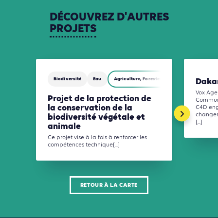
DÉCOUVREZ
D'AUTRES
PROJETS
Biodiversité
Eau
Agriculture, Foresterie et Usages des sols
Daka
Vox Age
Projet de la protection de
Communi
la conservation de la
C4D eng
changem
biodiversité végétale et
[...]
animale
Ce projet vise à la fois à renforcer les
compétences technique[...]
RETOUR À LA CARTE