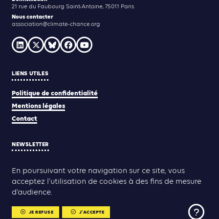
21 rue du Faubourg Saint-Antoine, 75011 Paris
Nous contacter
association@climate-chance.org
LIENS UTILES
Politique de confidentialité
Mentions légales
Contact
NEWSLETTER
JE M'INSCRIS
En poursuivant votre navigation sur ce site, vous
acceptez l’utilisation de cookies à des fins de mesure
d’audience.
Yann Rolland
Thibaut Caroli
Conception & réalisation :
JE REFUSE
J'ACCEPTE