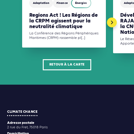
Adaptation
Finance
Énergies
Adapta
Regions Act ! Les Régions de
Déve
la CRPM agissent pour la
RAJAP
neutralité climatique
la CN
Natio
La Conférence des Régions Périphériques
Maritimes (CRPM) rassemble pl[...]
Le Résea
Apporteu
RETOUR À LA CARTE
CLIMATE CHANCE
Adresse postale
2 rue du Fret, 75018 Paris
Domiciliation