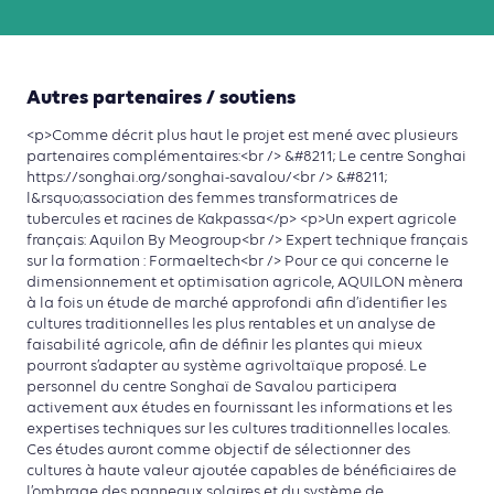
Autres partenaires / soutiens
<p>Comme décrit plus haut le projet est mené avec plusieurs
partenaires complémentaires:<br /> &#8211; Le centre Songhai
https://songhai.org/songhai-savalou/<br /> &#8211;
l&rsquo;association des femmes transformatrices de
tubercules et racines de Kakpassa</p> <p>Un expert agricole
français: Aquilon By Meogroup<br /> Expert technique français
sur la formation : Formaeltech<br /> Pour ce qui concerne le
dimensionnement et optimisation agricole, AQUILON mènera
à la fois un étude de marché approfondi afin d’identifier les
cultures traditionnelles les plus rentables et un analyse de
faisabilité agricole, afin de définir les plantes qui mieux
pourront s’adapter au système agrivoltaïque proposé. Le
personnel du centre Songhaï de Savalou participera
activement aux études en fournissant les informations et les
expertises techniques sur les cultures traditionnelles locales.
Ces études auront comme objectif de sélectionner des
cultures à haute valeur ajoutée capables de bénéficiaires de
l’ombrage des panneaux solaires et du système de