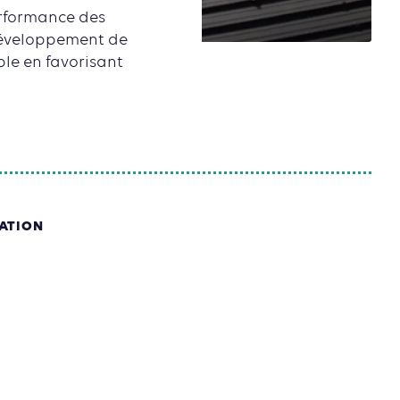
performance des
 développement de
ble en favorisant
SATION