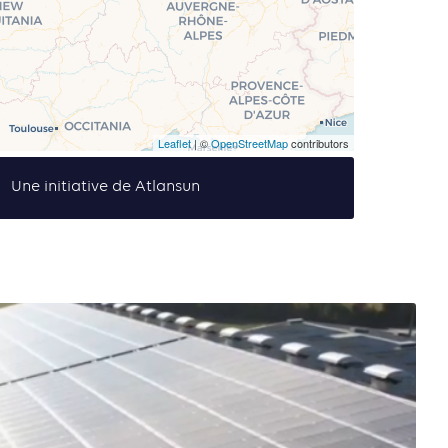
Leaflet
| ©
OpenStreetMap
contributors
Une initiative de Atlansun