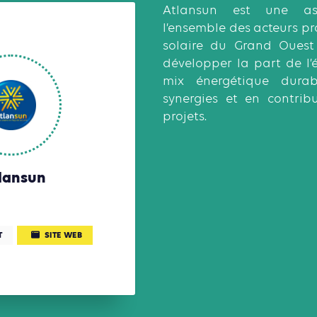
Atlansun est une ass
l’ensemble des acteurs pro
solaire du Grand Ouest 
développer la part de l’
mix énergétique durab
synergies et en contrib
projets.
lansun
T
SITE WEB