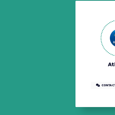
At
CONTAC