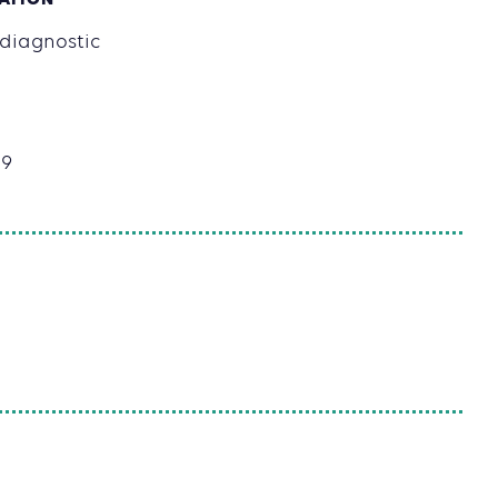
SATION
 diagnostic
19