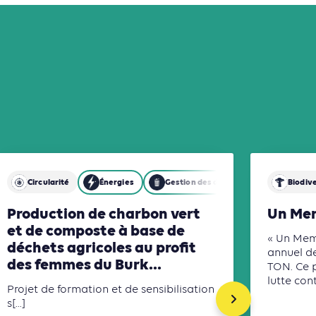
Circularité
Énergies
Gestion des déchets
Industrie
Biodive
Production de charbon vert
Un Mem
et de composte à base de
« Un Memb
déchets agricoles au profit
annuel d
des femmes du Burk...
TON. Ce p
lutte contr
Projet de formation et de sensibilisation
s[...]