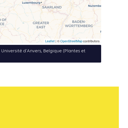
Leaflet
| ©
OpenStreetMap
contributors
e Université d'Anvers, Belgique (Plantes et