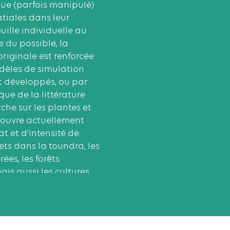
que (parfois manipulé)
atiales dans leur
uille individuelle au
 du possible, la
riginale est renforcée
dèles de simulation
t développés, ou par
ue de la littérature
che sur les plantes et
couvre actuellement
at et d’intensité de
jets dans la toundra, les
ées, les forêts
ais aussi les cultures
e intensive et les
urte rotation (TCR).