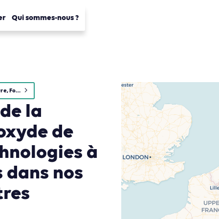
er
Qui sommes-nous ?
Agriculture, Foresterie et Usages des sols
 de la
ioxyde de
hnologies à
s dans nos
tres