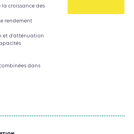
 la croissance des
r le rendement
on et d’atténuation
capacités
s combinées dans