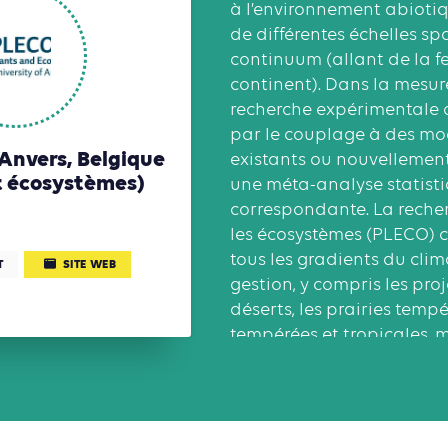
à l’environnement abioti
de différentes échelles sp
continuum (allant de la fe
continent). Dans la mesure
recherche expérimentale o
par le couplage à des mo
'Anvers, Belgique
existants ou nouvellemen
t écosystèmes)
une méta-analyse statistiq
correspondante. La recher
les écosystèmes (PLECO) 
tous les gradients du clim
T
SITE WEB
gestion, y compris les pro
déserts, les prairies tempér
tempérées et tropicales, m
agricoles gérées de manièr
plantations de taillis à co