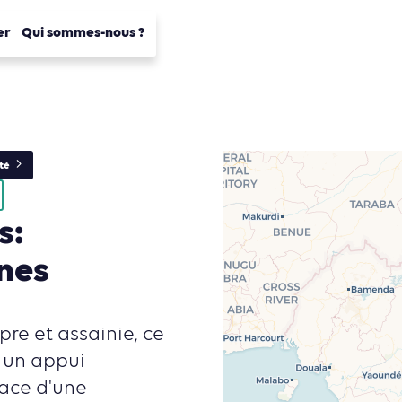
er
Qui sommes-nous ?
ité
s:
ines
pre et assainie, ce
e un appui
lace d'une