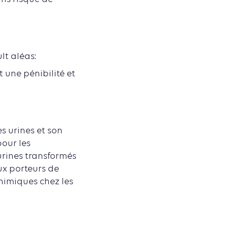
t aléas:
t une pénibilité et
s urines et son
our les
 urines transformés
aux porteurs de
himiques chez les