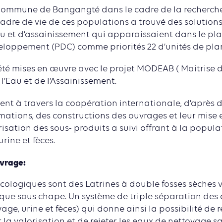
ommune de Bangangté dans le cadre de la recherche
adre de vie de ces populations a trouvé des solution
u et d’assainissement qui apparaissaient dans le 
loppement (PDC) comme priorités 22 d’unités de plani
 été mises en œuvre avec le projet MODEAB ( Maitrise
l’Eau et de l’Assainissement.
ent à travers la coopération internationale, d’après 
rmations, des constructions des ouvrages et leur mise e
orisation des sous- produits a suivi offrant à la popul
rine et fèces.
uvrage:
Écologiques sont des Latrines à double fosses sèches v
 que sous chape. Un système de triple séparation des di
age, urine et fèces) qui donne ainsi la possibilité de 
 la valorisation et de rejeter les eaux de nettoyage s