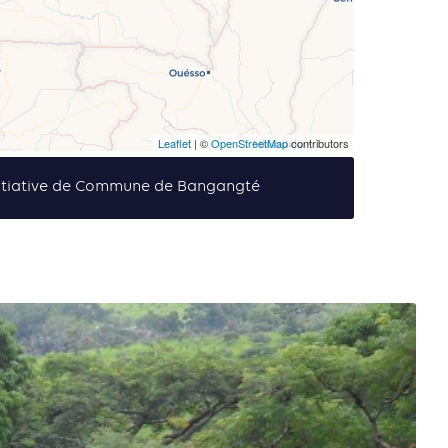
Leaflet
| ©
OpenStreetMap
contributors
itiative de Commune de Bangangté