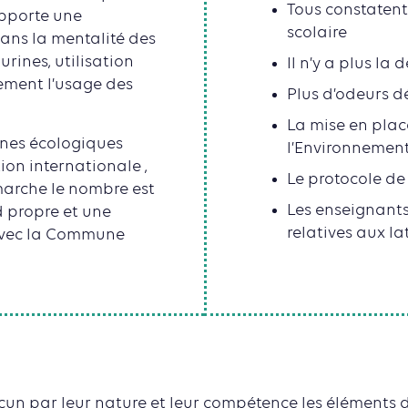
Tous constatent
apporte une
scolaire
ans la mentalité des
rines, utilisation
Il n’y a plus la d
lement l’usage des
Plus d’odeurs d
La mise en plac
ines écologiques
l’Environnement 
ion internationale ,
Le protocole de
marche le nombre est
Les enseignants
d propre et une
relatives aux la
 avec la Commune
un par leur nature et leur compétence les éléments de