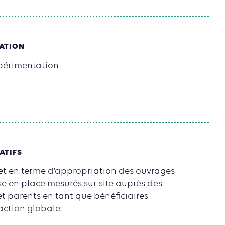
SATION
xpérimentation
ATIFS
jet en terme d’appropriation des ouvrages
se en place mesurés sur site auprès des
et parents en tant que bénéficiaires
action globale: