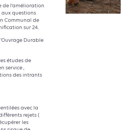
 de l’amélioration
s aux questions
plan Communal de
fication sur 24.
 d’Ouvrage Durable
des études de
n service ,
ations des intrants
entilées avec la
fférents rejets (
récupérer les
ans risque de