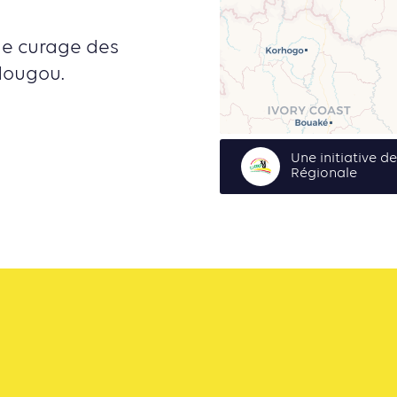
le curage des
dougou.
Une initiative d
Régionale