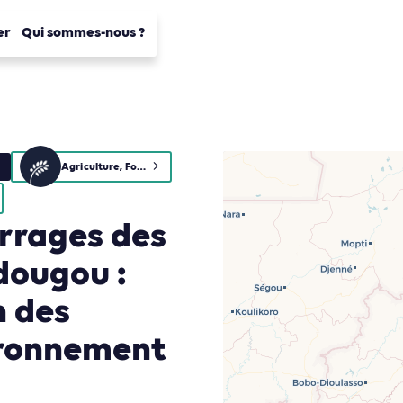
er
Qui sommes-nous ?
Agriculture, Foresterie et Usages des sols
urrages des
dougou :
n des
ironnement