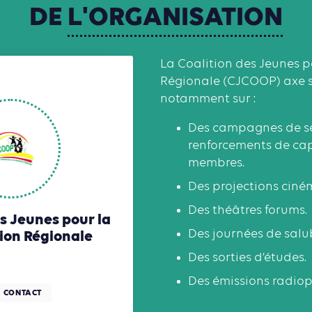
DE
L'ORGANISATION
La Coalition des Jeunes 
Régionale (CJCOOP) axe se
notamment sur :
Des campagnes de sen
renforcements de cap
membres.
Des projections cin
Des théâtres forums.
s Jeunes pour la
ion Régionale
Des journées de salub
Des sorties d’études.
Des émissions radio
CONTACT