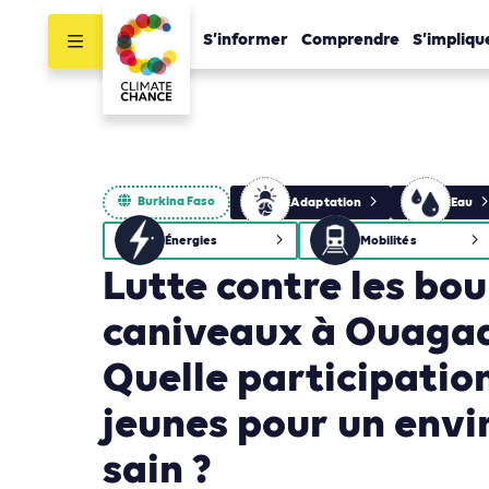
S’informer
Comprendre
S’impliqu
Burkina Faso
Adaptation
Eau
Énergies
Mobilités
Lutte contre les bo
caniveaux à Ouaga
Quelle participatio
jeunes pour un env
sain ?