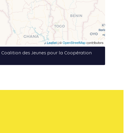
Leaflet
| ©
OpenStreetMap
contributors
e Coalition des Jeunes pour la Coopération