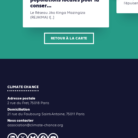
populations locales pour la
l'épuise
conser...
Le Réseau Jiko Kinga Mazingiza
(REJIKIMA) l[...]
RETOUR À LA CARTE
CLIMATE CHANCE
Adresse postale
2 rue du Fret, 75018 Paris
Domiciliation
21 rue du Faubourg Saint-Antoine, 75011 Paris
Nous contacter
association@climate-chance.org