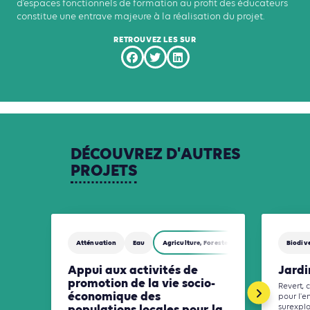
d’espaces fonctionnels de formation au profit des éducateurs
constitue une entrave majeure à la réalisation du projet.
RETROUVEZ LES SUR
DÉCOUVREZ
D'AUTRES
PROJETS
Atténuation
Eau
Agriculture, Foresterie et Usages des sols
Biodive
Appui aux activités de
Jardi
promotion de la vie socio-
Revert, 
économique des
pour l'e
surexplo