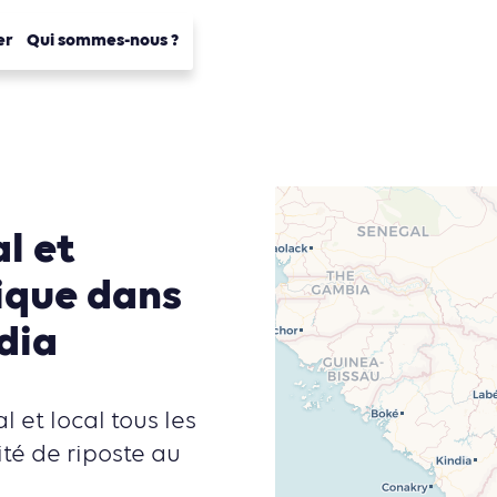
er
Qui sommes-nous ?
l et
ique dans
dia
l et local tous les
ité de riposte au