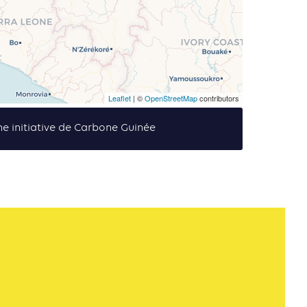
Leaflet
| ©
OpenStreetMap
contributors
e initiative de Carbone Guinée