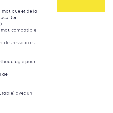
limatique et de la
ocal (en
).
limat, compatible
r des ressources
méthodologie pour
l de
urable) avec un