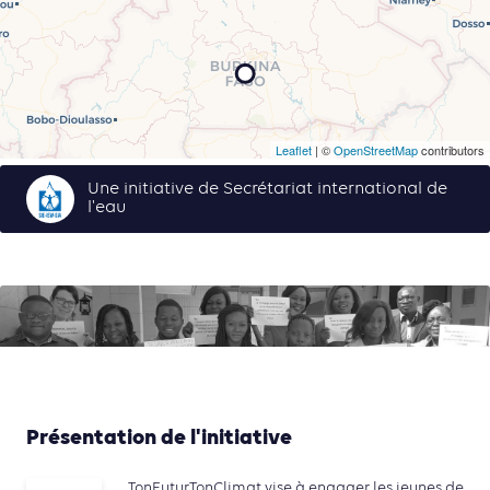
Leaflet
| ©
OpenStreetMap
contributors
Une initiative de Secrétariat international de
l'eau
Présentation de l'initiative
TonFuturTonClimat vise à engager les jeunes de