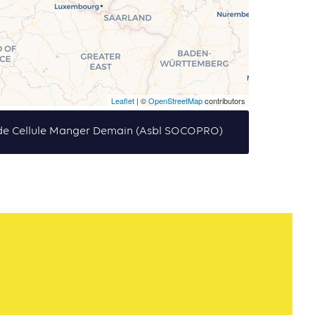
Leaflet
| ©
OpenStreetMap
contributors
e de Cellule Manger Demain (Asbl SOCOPRO)