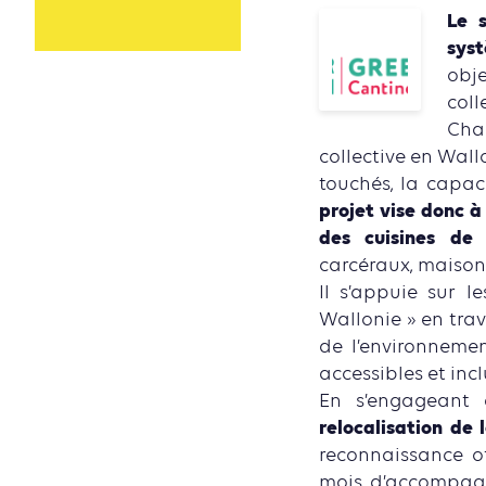
Le 
syst
obje
coll
Cha
collective en Wall
touchés, la capac
projet vise donc 
des cuisines de 
carcéraux, maisons 
Il s’appuie sur l
Wallonie » en trav
de l’environnemen
accessibles et incl
En s’engageant 
relocalisation de
reconnaissance off
mois d’accompagn