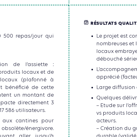
RÉSULTATS QUALIT
 500 repas/jour qui
Le projet est co
nombreuses et le
locaux embraye
débouché série
on de l’assiette :
L’accompagneme
roduits locaux et de
apprécié (facteu
locaux (plafonné à
t bénéficié de cette
Large diffusion
entent un montant de
Quelques délivr
mpacte directement 3
– Etude sur l’of
7 586 utilisateurs.
vs produits loca
e aux cantines pour
acteurs.
bsolète/énergivore.
– Création du g
vant aller jusqu’à
durable (validé