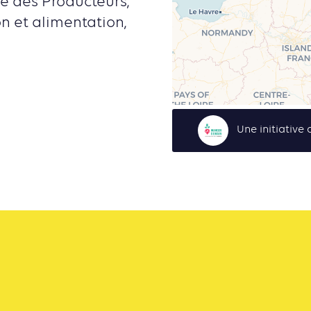
e des Producteurs,
on et alimentation,
Une initiativ