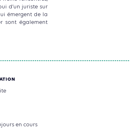
ui d’un juriste sur
qui émergent de la
er sont également
SATION
ite
ujours en cours