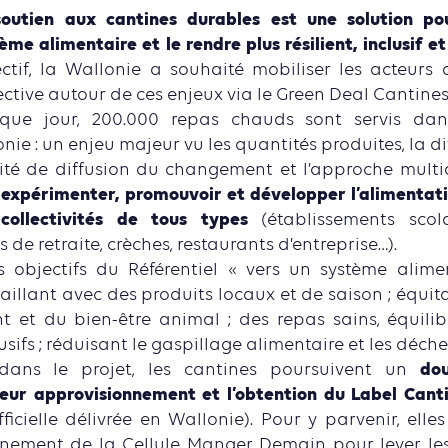
soutien aux cantines durables est une solution po
ème alimentaire et le rendre plus résilient, inclusif e
ctif, la Wallonie a souhaité mobiliser les acteurs 
ective autour de ces enjeux via le Green Deal Cantine
que jour, 200.000 repas chauds sont servis dans
onie : un enjeu majeur vu les quantités produites, la di
ité de diffusion du changement et l’approche mult
à expérimenter, promouvoir et développer l’alimentati
collectivités de tous types
(établissements scolai
de retraite, crèches, restaurants d’entreprise…).
es objectifs du Référentiel « vers un système alim
aillant avec des produits locaux et de saison ; équit
t et du bien-être animal ; des repas sains, équilib
usifs ; réduisant le gaspillage alimentaire et les déche
dou
dans le projet, les cantines poursuivent un
 leur approvisionnement et l’obtention du Label Cant
icielle délivrée en Wallonie). Pour y parvenir, elle
ement de la Cellule Manger Demain pour lever les f