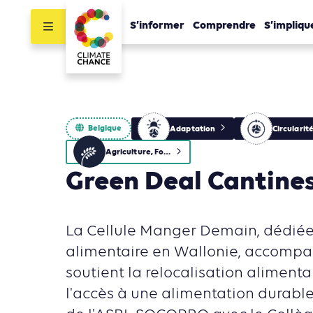
S’informer
Comprendre
S’impliqu
Belgique
Adaptation
Circularit
Agriculture, Foresterie et Usages des sols
Green Deal Cantine
La Cellule Manger Demain, dédiée 
alimentaire en Wallonie, accompag
soutient la relocalisation alimentair
l'accès à une alimentation durable.