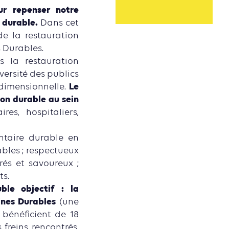
ur repenser notre
t durable.
Dans cet
de la restauration
s Durables.
 la restauration
versité des publics
Le
idimensionnelle.
on durable au sein
res, hospitaliers,
entaire durable en
ables ; respectueux
rés et savoureux ;
ts.
ble objectif : la
ines Durables
(une
s bénéficient de 18
reins rencontrés,