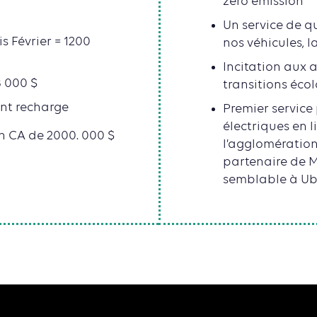
zéro émission
Un service de qu
s Février = 1200
nos véhicules, la
Incitation aux a
8 000 $
transitions éco
ent recharge
Premier service
électriques en 
 un CA de 2000. 000 $
l’agglomération
partenaire de 
semblable à Ube