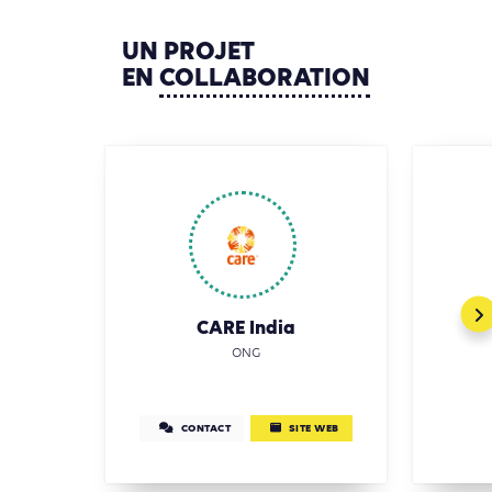
UN
PROJET
EN
COLLABORATION
R
CARE India
ONG
CONTACT
SITE WEB