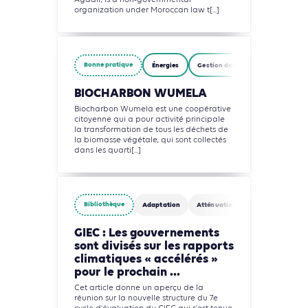
Agadir, is a non-governmental
organization under Moroccan law t[...]
Bonne pratique
Énergies
Gestion des déchets
BIOCHARBON WUMELA
Biocharbon Wumela est une coopérative
citoyenne qui a pour activité principale
la transformation de tous les déchets de
la biomasse végétale, qui sont collectés
dans les quarti[...]
Bibliothèque
Adaptation
Atténuation
Agriculture, For
GIEC : Les gouvernements
sont divisés sur les rapports
climatiques « accélérés »
pour le prochain ...
Cet article donne un aperçu de la
réunion sur la nouvelle structure du 7e