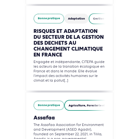
Bonne pratique
Adaptation
Gestion des déchets
RISQUES ET ADAPTATION
DU SECTEUR DE LA GESTION
DES DECHETS AU
CHANGEMENT CLIMATIQUE
EN FRANCE
Engagée et indépendante, CITEPA guide
les acteurs de la transition écologique en
France et dans le monde. Elle évalue
l’impact des activités humaines sur le
climat et la pollut[...]
Bonne pratique
Agriculture, Foresterie et Usages des sols
G
Assafaa
The Assafaa Association for Environment
and Development (ASED Agadir),
founded on September 22, 2021, in Tilila,