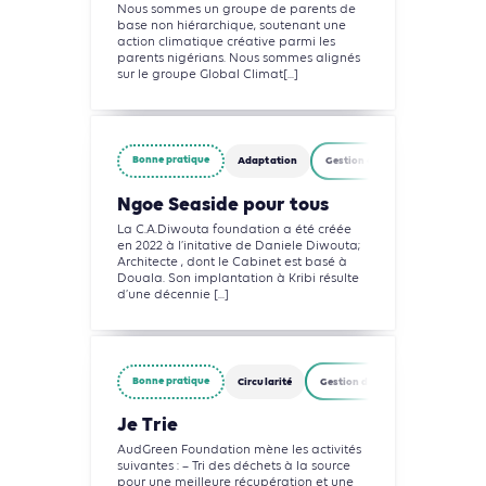
Nous sommes un groupe de parents de
base non hiérarchique, soutenant une
action climatique créative parmi les
parents nigérians. Nous sommes alignés
sur le groupe Global Climat[...]
Bonne pratique
Adaptation
Gestion des déchets
Ngoe Seaside pour tous
La C.A.Diwouta foundation a été créée
en 2022 à l’initative de Daniele Diwouta;
Architecte , dont le Cabinet est basé à
Douala. Son implantation à Kribi résulte
d’une décennie [...]
Bonne pratique
Circularité
Gestion des déchets
Je Trie
AudGreen Foundation mène les activités
suivantes : – Tri des déchets à la source
pour une meilleure récupération et une