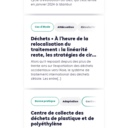
cycle d'évaluation du GIEC qui s'est tenue
en janvier 2024 à Istanbul.
Cas d'étude
Atténuation
Circularité
Gestion des déchet
Déchets • À l’heure de la
relocalisation du
traitement : la linéarité
reste, les stratégies de cir...
Alors qu’il reposait depuis des plus de
trente ans sur l’exportation des déchets
occidentaux vers l’Asie, le système de
traitement international des déchets
s’étiole. Les entre[...]
Bonne pratique
Adaptation
Gestion des déchets
Centre de collecte des
déchets de plastique et de
polyéthylène