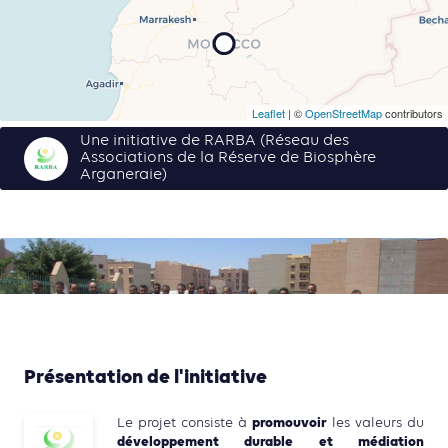
Leaflet
| ©
OpenStreetMap
contributors
Une initiative de RARBA (Réseau des
Associations de la Réserve de Biosphère
Arganeraie)
Présentation de l'initiative
promouvoir
Le projet consiste à
les valeurs du
développement durable et médiation