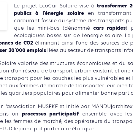
transformer 2
Le projet EcoCar Solaire vise à
publics à l’énergie solaire
en transformant 
carburant fossile du système des transports pu
cars rapides
que les mini-bus (dénommé
) 
écologiques basés sur de l’énergie solaire. Le 
tonnes de CO2
éliminant ainsi l’une des sources de po
iser 30’000 emplois
liées au secteur de transports inf
olaire valorise des structures économiques et du sav
tion d’un réseau de transport urbain existant et une
 le transport pour les couches les plus vulnérables e
met aux femmes de marché de transporter leur bien tel
les quartiers populaires pour alimenter bonne part d
ar l’association MUSEKE et initié par MANDU|archite
processus participatif
dans un
ensemble avec les b
que les femmes de marché, des opérateurs du transpor
 CETUD le principal partenaire étatique.