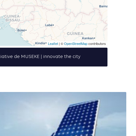
Leaflet
| ©
OpenStreetMap
contributors
tiative de MUSEKE | innovate the city