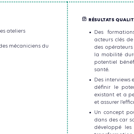
RÉSULTATS QUALIT
es ateliers
Des formations
acteurs clés de
c des mécaniciens du
des opérateurs
la mobilité dur
potentiel bénéf
santé.
Des interviews 
définir le pot
existant et a p
et assurer l’eff
Un concept pou
dans des car so
développé les 