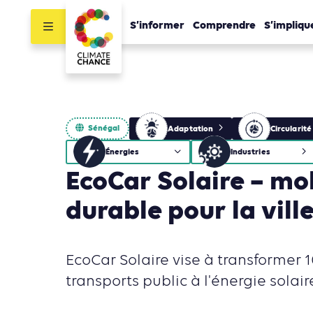
S’informer
Comprendre
S’impliqu
Sénégal
Adaptation
Circularité
Énergies
Industries
EcoCar Solaire – mob
durable pour la vill
EcoCar Solaire vise à transformer 
transports public à l'énergie solair