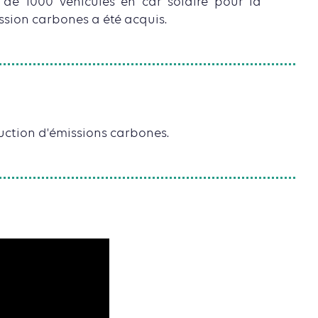
 de 1000 véhicules en car solaire pour la
ssion carbones a été acquis.
duction d'émissions carbones.